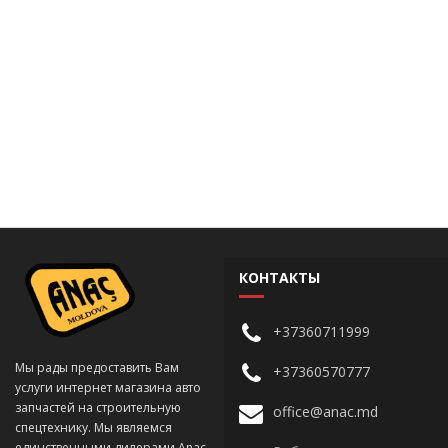
КОНТАКТЫ
+37360711999
Мы рады предоставить Вам
+37360570777
услуги интернет магазина авто
запчастей на строительную
office@anac.md
спецтехнику. Мы являемся
единственными дилерами Anac