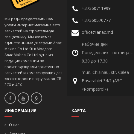
+37360711999
Мы рады предоставить Вам
+37360570777
услуги интернет магазина авто
запчастей на строительную
office@anac.md
спецтехнику. Мы являемся
единственными дилерами Anac
Рабочие дни:
Makina Co Ltd Sti в Молдове.
Понедельник - пятница с
Anac Makina Co Ltd одна из
8.30 до 17.30
ведущих компании по
производству альтернативных
mun. Chisinau, str. Calea
запчастей и комплектующих для
экскаваторов и погрузчиков JCB
Basarabiei 34/1 (АЗС
3CX и 4CX .
«Rompetrol»)
ИНФОРМАЦИЯ
КАРТА
О нас
Доставка