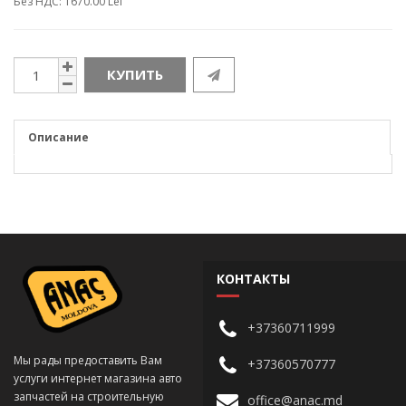
Без НДС: 1670.00 Lei
КУПИТЬ
Описание
КОНТАКТЫ
+37360711999
Мы рады предоставить Вам
+37360570777
услуги интернет магазина авто
запчастей на строительную
office@anac.md