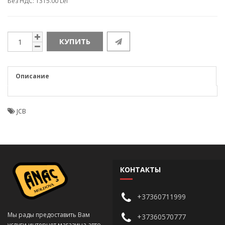
Без НДС: 1315.00 Lei
КУПИТЬ
Описание
JCB
КОНТАКТЫ
+37360711999
Мы рады предоставить Вам
+37360570777
услуги интернет магазина авто