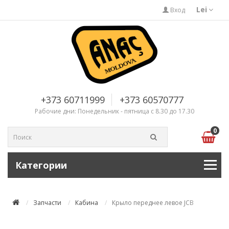
Lei
Вход
+373 60711999
+373 60570777
Рабочие дни: Понедельник - пятница с 8.30 до 17.30
0
Категории
Запчасти
Кабина
Крыло переднее левое JCB