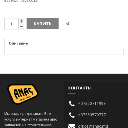
Без НДС: 1505.00 Lei
КУПИТЬ
Описание
КОНТАКТЫ
+37360711999
Мы рады предоставить Вам
+37360570777
услуги интернет магазина авто
запчастей на строительную
office@anac.md